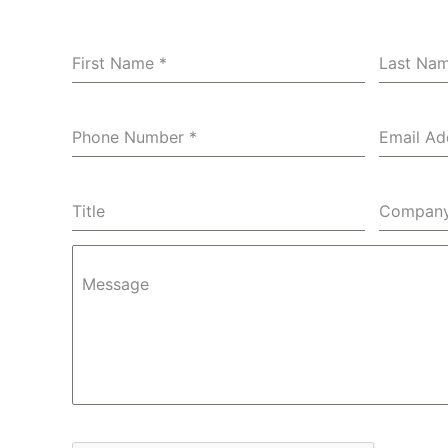
First Name
*
Last Na
Phone Number
*
Email A
Title
Compan
Message