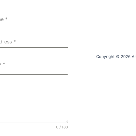
me
*
ddress
*
Copyright © 2026 Am
y
*
0 / 180